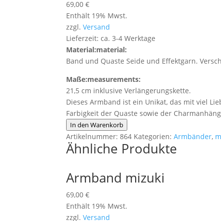
69,00
€
Enthält 19% Mwst.
zzgl.
Versand
Lieferzeit: ca. 3-4 Werktage
Material:
material:
Band und Quaste Seide und Effektgarn. Versch
Maße:
measurements:
21,5 cm inklusive Verlängerungskette.
Dieses Armband ist ein Unikat, das mit viel L
Farbigkeit der Quaste sowie der Charmanhän
Armband
In den Warenkorb
mizuki
Artikelnummer:
864
Kategorien:
Armbänder
,
m
Ähnliche Produkte
Menge
Armband mizuki
69,00
€
Enthält 19% Mwst.
zzgl.
Versand