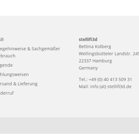
GB
stellifi3d
Bettina Kolberg
legehinweise & Sachgemäßer
Wellingsbütteler Landstr. 24
ebrauch
22337 Hamburg
egende
Germany
hlungsweisen
Tel.: +49 (0) 40 413 509 31
rsand & Lieferung
Mail:
info (at) stellifi3d.de
derruf